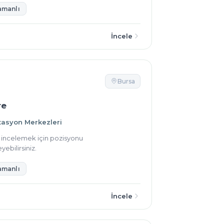
amanlı
İncele
Bursa
re
tasyon Merkezleri
ı incelemek için pozisyonu
yebilirsiniz.
amanlı
İncele