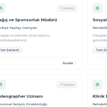
İstanbul
ağış ve Sponsorluk Müdürü
Sosyal
rkiye Yeşilay Cemiyeti
Rehabili
tayları incelemek için pozisyonu
Detaylar
üntüleyebilirsiniz.
görüntüle
Tam Zamanlı
Tam Z
İncele
İstanbul
ideographer Uzmanı
Klinik
rumsal İletişim Direktörlüğü
Rehabili