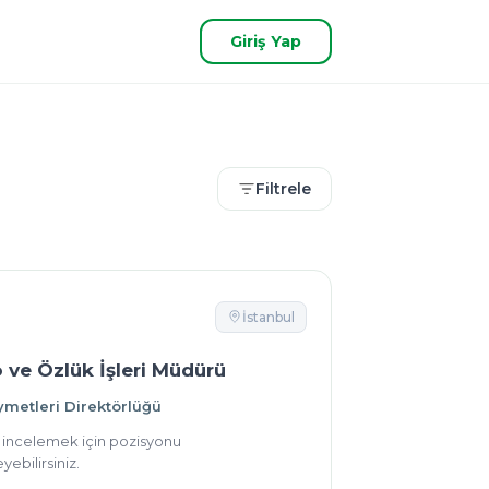
Giriş Yap
Filtrele
İstanbul
 ve Özlük İşleri Müdürü
ymetleri Direktörlüğü
ı incelemek için pozisyonu
yebilirsiniz.