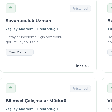
İstanbul
Savunuculuk Uzmanı
B
Yeşilay Akademi Direktörlüğü
Tü
Detayları incelemek için pozisyonu
De
görüntüleyebilirsiniz.
gör
Tam Zamanlı
İncele
İstanbul
Bilimsel Çalışmalar Müdürü
V
Yeşilay Akademi Direktörlüğü
Ku