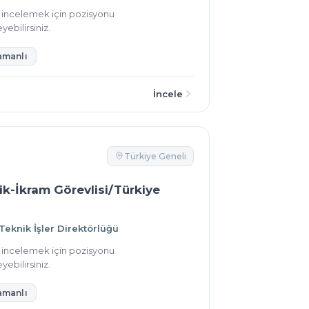
ı incelemek için pozisyonu
yebilirsiniz.
amanlı
İncele
Türkiye Geneli
ik-İkram Görevlisi/Türkiye
 Teknik İşler Direktörlüğü
ı incelemek için pozisyonu
yebilirsiniz.
amanlı