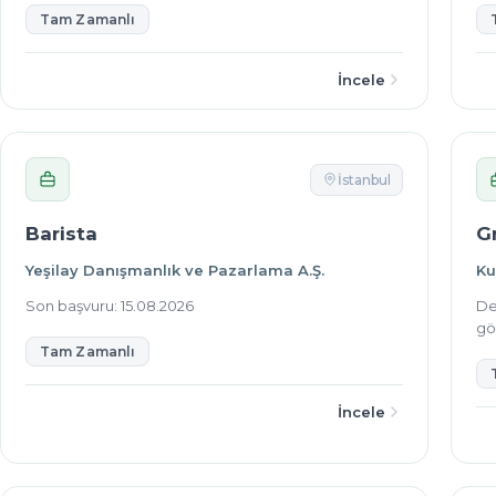
Tam Zamanlı
İncele
İstanbul
Barista
G
Yeşilay Danışmanlık ve Pazarlama A.Ş.
Ku
Son başvuru: 15.08.2026
De
gör
Tam Zamanlı
İncele