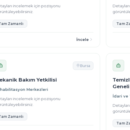
tayları incelemek için pozisyonu
Detaylar
üntüleyebilirsiniz.
görüntüle
Tam Zamanlı
Tam Z
İncele
Bursa
ekanik Bakım Yetkilisi
Temizl
Geneli
habilitasyon Merkezleri
İdari ve
tayları incelemek için pozisyonu
üntüleyebilirsiniz.
Detaylar
görüntüle
Tam Zamanlı
Tam Z