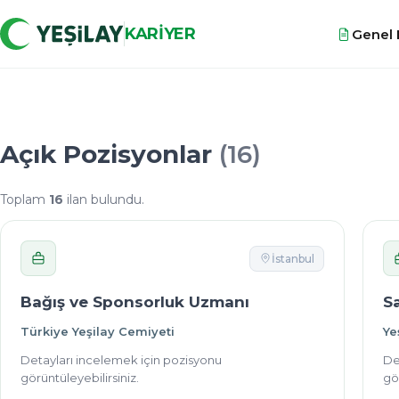
KARİYER
Genel B
Açık Pozisyonlar
(16)
Toplam
16
ilan bulundu.
İstanbul
Bağış ve Sponsorluk Uzmanı
S
Türkiye Yeşilay Cemiyeti
Ye
Detayları incelemek için pozisyonu
De
görüntüleyebilirsiniz.
gör