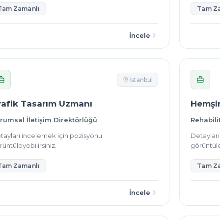
Tam Zamanlı
Tam Z
İncele
İstanbul
rafik Tasarım Uzmanı
Hemşi
rumsal İletişim Direktörlüğü
Rehabili
tayları incelemek için pozisyonu
Detaylar
üntüleyebilirsiniz.
görüntüle
Tam Zamanlı
Tam Z
İncele