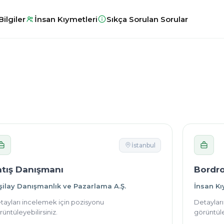
ilgiler
İnsan Kıymetleri
Sıkça Sorulan Sorular
İstanbul
atış Danışmanı
Bordro
şilay Danışmanlık ve Pazarlama A.Ş.
İnsan Kı
tayları incelemek için pozisyonu
Detaylar
üntüleyebilirsiniz.
görüntüle